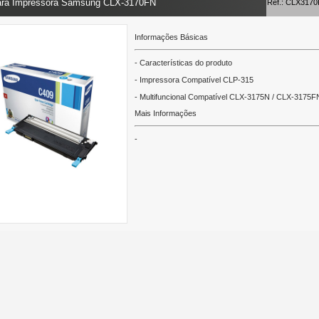
ara Impressora Samsung CLX-3170FN
Ref.: CLX317
Informações Básicas
- Características do produto
- Impressora Compatível CLP-315
- Multifuncional Compatível CLX-3175N / CLX-3175
Mais Informações
-