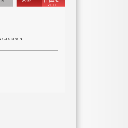
0FN
Voltar
(11)4476-
2100
FN / CLX-3170FN