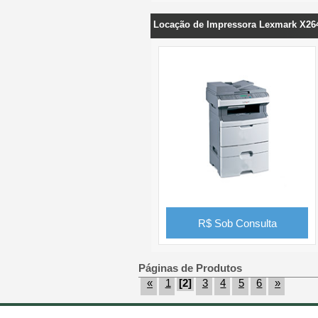
Locação de Impressora Lexmark X2
R$ Sob Consulta
Páginas de Produtos
«
1
[2]
3
4
5
6
»