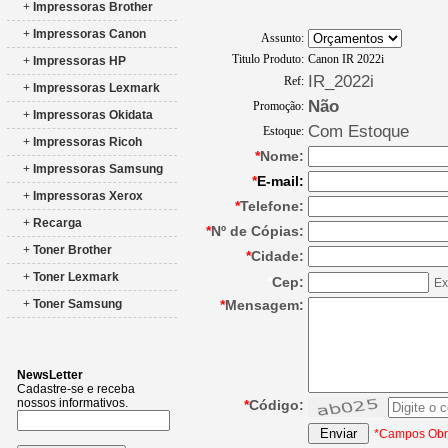
+
Impressoras Brother
+
Impressoras Canon
Assunto:
Titulo Produto:
Canon IR 2022i
+
Impressoras HP
IR_2022i
Ref:
+
Impressoras Lexmark
Não
Promoção:
+
Impressoras Okidata
Com Estoque
Estoque:
+
Impressoras Ricoh
*
Nome:
+
Impressoras Samsung
*
E-mail:
+
Impressoras Xerox
*
Telefone:
+
Recarga
*
Nº de Cópias:
+
Toner Brother
*
Cidade:
+
Toner Lexmark
*
Cep:
Ex
*
Mensagem:
+
Toner Samsung
NewsLetter
Cadastre-se e receba
nossos informativos.
*
Código:
*Campos Obri